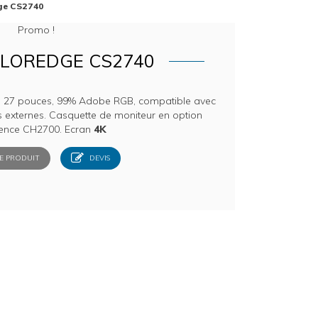
ge CS2740
Promo !
OLOREDGE CS2740
n 27 pouces, 99% Adobe RGB, compatible avec
s externes. Casquette de moniteur en option
rence CH2700. Ecran
4K
E PRODUIT
DEVIS