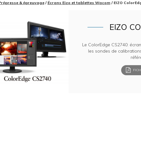
Prépresse & épreuvage
/
Écrans Eizo et tablettes Wacom
/ EIZO ColorEd
EIZO C
Le ColorEdge CS2740: écra
les sondes de calibration
réfé
FICH