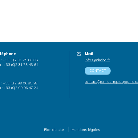
léphone
Mail
. : +33 (0)2 31 75 06 06
infos@dmba.fr
 : +33 (0)2 31 73 43 64
CONTACT
contact@rennes-reprographie.
. : +33 (0)2 99 06 85 28
 : +33 (0)2 99 06 47 24
Plan du site
Mentions légales