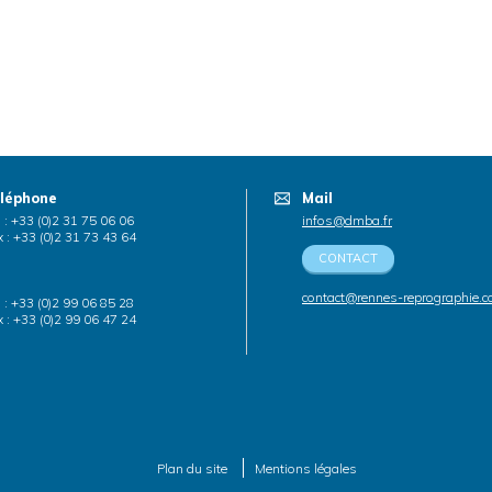
léphone
Mail
. : +33 (0)2 31 75 06 06
infos@dmba.fr
 : +33 (0)2 31 73 43 64
CONTACT
contact@rennes-reprographie.
. : +33 (0)2 99 06 85 28
 : +33 (0)2 99 06 47 24
Plan du site
Mentions légales