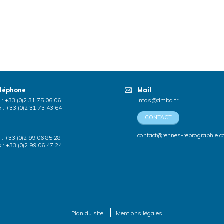
léphone
Mail
. : +33 (0)2 31 75 06 06
infos@dmba.fr
 : +33 (0)2 31 73 43 64
CONTACT
contact@rennes-reprographie.
. : +33 (0)2 99 06 85 28
 : +33 (0)2 99 06 47 24
Plan du site
Mentions légales