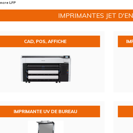
encre LFP
IMPRIMANTES JET D'E
CAD, POS, AFFICHE
IM
IMPRIMANTE UV DE BUREAU