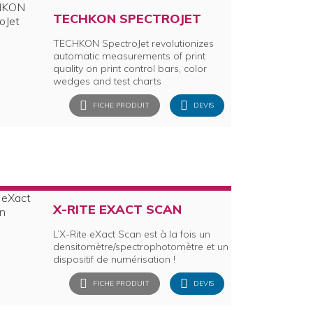
TECHKON SPECTROJET
TECHKON SpectroJet revolutionizes
automatic measurements of print
quality on print control bars, color
wedges and test charts
FICHE PRODUIT
DEVIS
X-RITE EXACT SCAN
L’X-Rite eXact Scan est à la fois un
densitomètre/spectrophotomètre et un
dispositif de numérisation !
FICHE PRODUIT
DEVIS