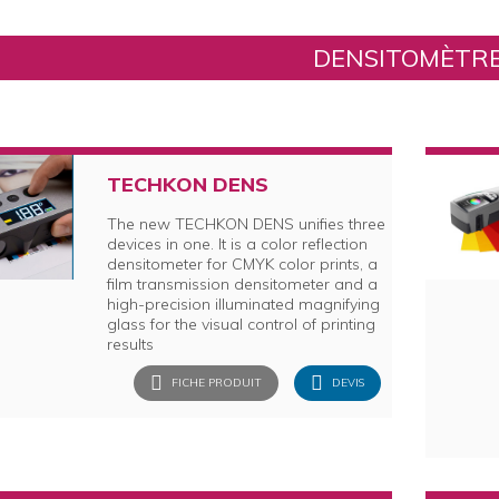
DENSITOMÈTR
TECHKON DENS
The new TECHKON DENS unifies three
devices in one. It is a color reflection
densitometer for CMYK color prints, a
film transmission densitometer and a
high-precision illuminated magnifying
glass for the visual control of printing
results
FICHE PRODUIT
DEVIS