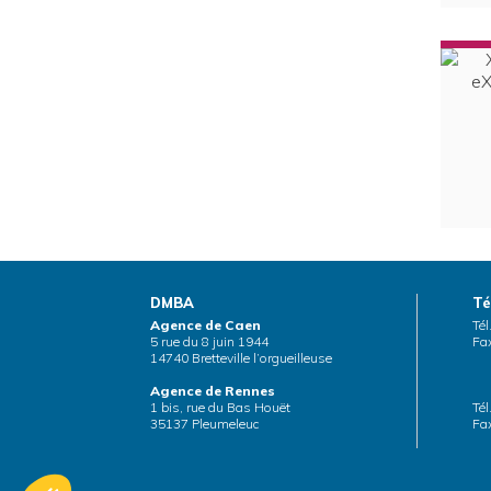
DMBA
Té
Agence de Caen
Tél
5 rue du 8 juin 1944
Fax
14740 Bretteville l’orgueilleuse
Agence de Rennes
1 bis, rue du Bas Houët
Tél
35137 Pleumeleuc
Fax