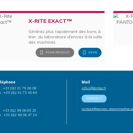
X-RITE EXACT™
Générez plus rapidement des bons à
tirer, du laboratoire d'encres à la salle
des machines
FICHE PRODUIT
DEVIS
léphone
Mail
. : +33 (0)2 31 75 06 06
infos@dmba.fr
 : +33 (0)2 31 73 43 64
CONTACT
contact@rennes-reprographie.
. : +33 (0)2 99 06 85 28
 : +33 (0)2 99 06 47 24