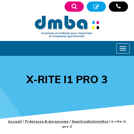
X-RITE I1 PRO 3
Accueil
/
Prépresse & épreuvage
/
Spectrophotomètre
/ x-rite i1
pro 3