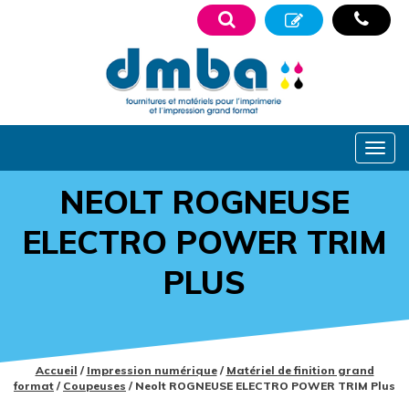
NEOLT ROGNEUSE
ELECTRO POWER TRIM
PLUS
Accueil
/
Impression numérique
/
Matériel de finition grand
format
/
Coupeuses
/ Neolt ROGNEUSE ELECTRO POWER TRIM Plus