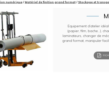
ion numérique
/
Matériel de finition grand format
/
Stockage et transp
M
Equipement d’atelier idéa
(papier, film, bache…), cha
laminateurs, changer de méd
grand format, manipuler faci
FICH