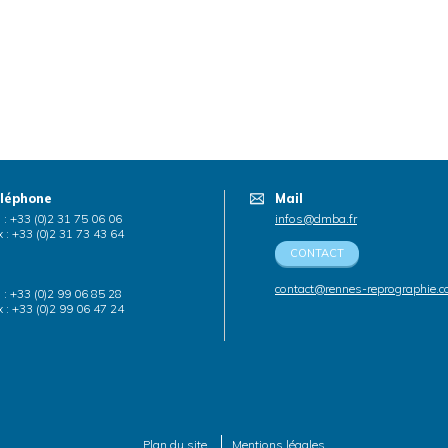
léphone
Mail
. : +33 (0)2 31 75 06 06
infos@dmba.fr
 : +33 (0)2 31 73 43 64
CONTACT
contact@rennes-reprographie.
. : +33 (0)2 99 06 85 28
 : +33 (0)2 99 06 47 24
Plan du site
Mentions légales