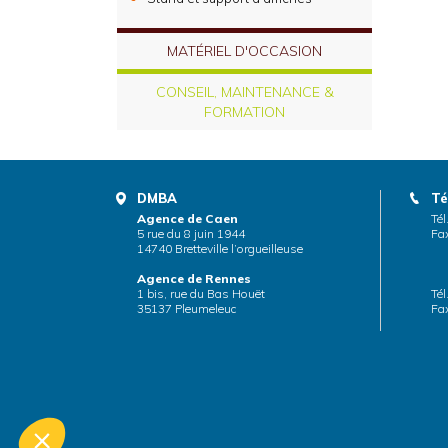
MATÉRIEL D'OCCASION
CONSEIL, MAINTENANCE &
FORMATION
DMBA
Té
Agence de Caen
Tél
5 rue du 8 juin 1944
Fax
14740 Bretteville l’orgueilleuse
Agence de Rennes
1 bis, rue du Bas Houët
Tél
35137 Pleumeleuc
Fax