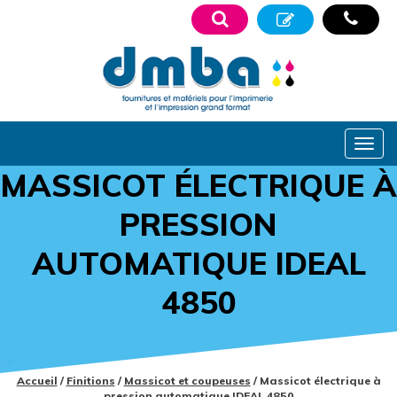
MASSICOT ÉLECTRIQUE À
PRESSION
AUTOMATIQUE IDEAL
4850
Accueil
/
Finitions
/
Massicot et coupeuses
/ Massicot électrique à
pression automatique IDEAL 4850