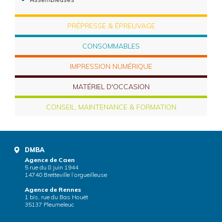
PRÉPRESSE & ÉPREUVAGE
CONSOMMABLES
IMPRESSION NUMÉRIQUE
MATÉRIEL D'OCCASION
CONSEIL, MAINTENANCE & FORMATION
DMBA
Agence de Caen
5 rue du 8 juin 1944
14740 Bretteville l’orgueilleuse
Agence de Rennes
1 bis, rue du Bas Houët
35137 Pleumeleuc