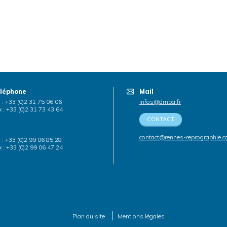
léphone
Mail
. : +33 (0)2 31 75 06 06
infos@dmba.fr
 : +33 (0)2 31 73 43 64
CONTACT
contact@rennes-reprographie.
. : +33 (0)2 99 06 85 28
 : +33 (0)2 99 06 47 24
Plan du site
Mentions légales