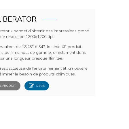
LIBERATOR
erator » permet d’obtenir des impressions grand
une résolution 1200×1200 dpi
s allant de 18,25″ à 54″, la série XE produit
ns de films haut de gamme, directement dans
 sur une longueur presque illimitée.
 respectueuse de l’environnement et la nouvelle
liminer le besoin de produits chimiques.
E PRODUIT
DEVIS