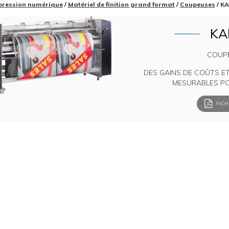
pression numérique
/
Matériel de finition grand format
/
Coupeuses
/ K
KA
COUPE
DES GAINS DE COÛTS ET
MESURABLES PO
FICH