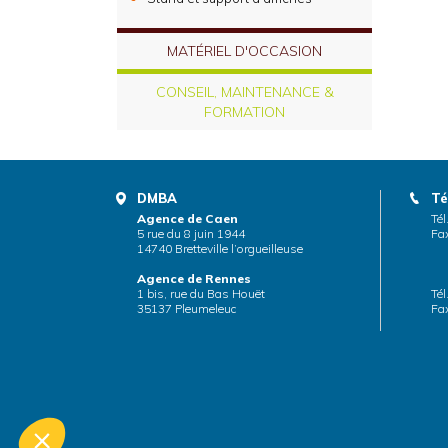
MATÉRIEL D'OCCASION
CONSEIL, MAINTENANCE &
FORMATION
DMBA
Té
Agence de Caen
Tél
5 rue du 8 juin 1944
Fax
14740 Bretteville l’orgueilleuse
Agence de Rennes
1 bis, rue du Bas Houët
Tél
35137 Pleumeleuc
Fax