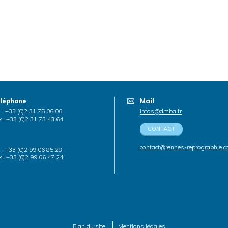
léphone
Mail
. : +33 (0)2 31 75 06 06
infos@dmba.fr
 : +33 (0)2 31 73 43 64
CONTACT
contact@rennes-reprographie.
. : +33 (0)2 99 06 85 28
 : +33 (0)2 99 06 47 24
Plan du site
Mentions légales