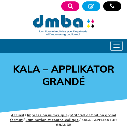
KALA – APPLIKATOR
GRANDÉ
Accueil
/
Impression numérique
/
Matériel de finition grand
format
/
Lamination et contre-collage
/ KALA – APPLIKATOR
GRANDÉ