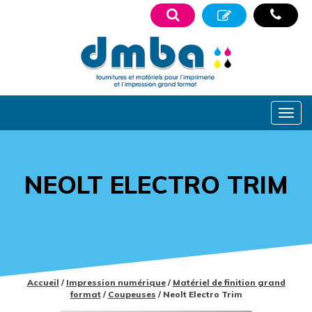
NEOLT ELECTRO TRIM
Accueil
/
Impression numérique
/
Matériel de finition grand
format
/
Coupeuses
/ Neolt Electro Trim