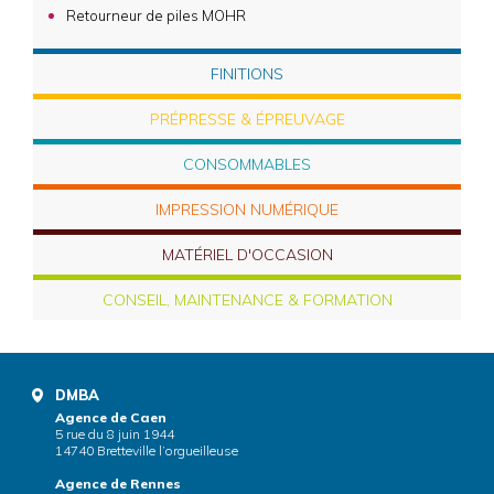
Retourneur de piles MOHR
FINITIONS
PRÉPRESSE & ÉPREUVAGE
CONSOMMABLES
IMPRESSION NUMÉRIQUE
MATÉRIEL D'OCCASION
CONSEIL, MAINTENANCE & FORMATION
DMBA
Agence de Caen
5 rue du 8 juin 1944
14740 Bretteville l’orgueilleuse
Agence de Rennes