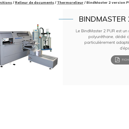
nitions
/
Relieur de documents
/
Thermorelieur
/ BindMaster 2 version
BINDMASTER 
Le BindMaster 2 PUR est un m
polyuréthane, dédié au
particulièrement adapt
d’ép
FICH