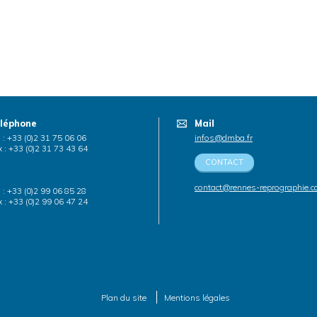
léphone
Mail
. : +33 (0)2 31 75 06 06
infos@dmba.fr
 : +33 (0)2 31 73 43 64
CONTACT
contact@rennes-reprographie.
. : +33 (0)2 99 06 85 28
 : +33 (0)2 99 06 47 24
Plan du site
Mentions légales