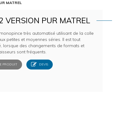
 PUR MATREL
2 VERSION PUR MATREL
onopince très automatisé utilisant de la colle
x petites et moyennes séries. Il est tout
é, lorsque des changements de formats et
aisseurs sont fréquents.
E PRODUIT
DEVIS