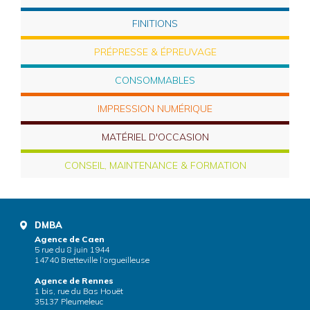
FINITIONS
PRÉPRESSE & ÉPREUVAGE
CONSOMMABLES
IMPRESSION NUMÉRIQUE
MATÉRIEL D'OCCASION
CONSEIL, MAINTENANCE & FORMATION
DMBA
Agence de Caen
5 rue du 8 juin 1944
14740 Bretteville l’orgueilleuse
Agence de Rennes
1 bis, rue du Bas Houët
35137 Pleumeleuc