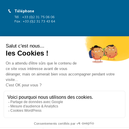
Téléphone
Tél. : +33 (0)2 31 75 06 06
Fax : +33 (0)2 31 73 43 64
Tél. : +33 (0)2 99 06 85 28
Fax : +33 (0)2 99 06 47 24
Mail
infos@dmba.fr
CONTACT
contact@rennes-reprographie.com
Plan du site