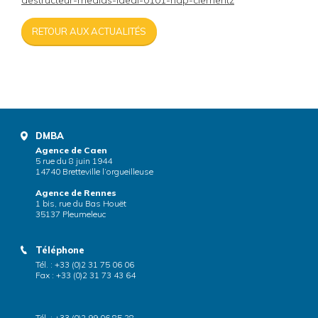
destructeur-medias-ideal-0101-hdp-clementz
RETOUR AUX ACTUALITÉS
DMBA
Agence de Caen
5 rue du 8 juin 1944
14740 Bretteville l’orgueilleuse
Agence de Rennes
1 bis, rue du Bas Houët
35137 Pleumeleuc
Téléphone
Tél. : +33 (0)2 31 75 06 06
Fax : +33 (0)2 31 73 43 64
Tél. : +33 (0)2 99 06 85 28