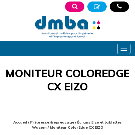
MONITEUR COLOREDGE
CX EIZO
Accueil
/
Prépresse & épreuvage
/
Écrans Eizo et tablettes
Wacom
/ Moniteur ColorEdge CX EIZO