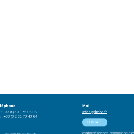
léphone
Mail
. : +33 (0)2 31 75 06 06
infos@dmba.fr
 : +33 (0)2 31 73 43 64
CONTACT
contact@rennes-reprographie.