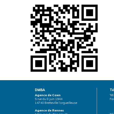
DMBA
Té
Agence de Caen
Tél
5 rue du 8 juin 1944
Fax
14740 Bretteville l’orgueilleuse
Agence de Rennes