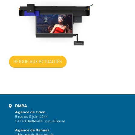
RETOUR AUX ACTUALITÉS
DMBA
Agence de Caen
5 rue du 8 juin 1944
14740 Bretteville l’orgueilleuse
Agence de Rennes
1 bis, rue du Bas Houët