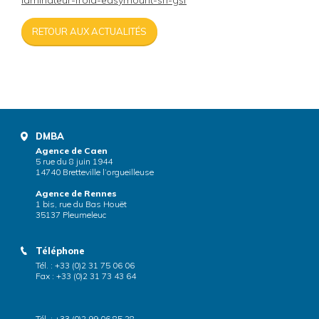
laminateur-froid-easymount-sh-gsf
RETOUR AUX ACTUALITÉS
DMBA
Agence de Caen
5 rue du 8 juin 1944
14740 Bretteville l’orgueilleuse
Agence de Rennes
1 bis, rue du Bas Houët
35137 Pleumeleuc
Téléphone
Tél. : +33 (0)2 31 75 06 06
Fax : +33 (0)2 31 73 43 64
Tél. : +33 (0)2 99 06 85 28