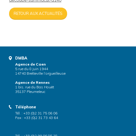
decoupe-summacut-d140
RETOUR AUX ACTUALITÉS
DMBA
Agence de Caen
5 rue du 8 juin 1944
14740 Bretteville l’orgueilleuse
Agence de Rennes
1 bis, rue du Bas Houët
35137 Pleumeleuc
Téléphone
Tél. : +33 (0)2 31 75 06 06
Fax : +33 (0)2 31 73 43 64
Tél. : +33 (0)2 99 06 85 28