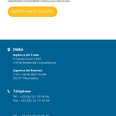
raineuse-manuelle-gpm315-segmat
RETOUR AUX ACTUALITÉS
DMBA
Agence de Caen
5 rue du 8 juin 1944
14740 Bretteville l’orgueilleuse
Agence de Rennes
1 bis, rue du Bas Houët
35137 Pleumeleuc
Téléphone
Tél. : +33 (0)2 31 75 06 06
Fax : +33 (0)2 31 73 43 64
Tél. : +33 (0)2 99 06 85 28