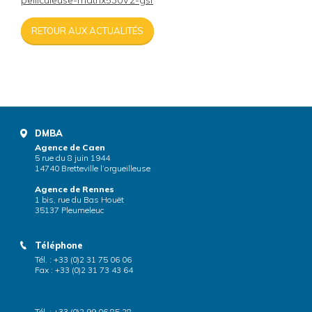
pelliculeuse-matrix530V2-gsf
RETOUR AUX ACTUALITÉS
DMBA
Agence de Caen
5 rue du 8 juin 1944
14740 Bretteville l’orgueilleuse
Agence de Rennes
1 bis, rue du Bas Houët
35137 Pleumeleuc
Téléphone
Tél. : +33 (0)2 31 75 06 06
Fax : +33 (0)2 31 73 43 64
Tél. : +33 (0)2 99 06 85 28