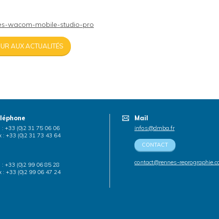
tes-wacom-mobile-studio-pro
UR AUX ACTUALITÉS
léphone
Mail
. : +33 (0)2 31 75 06 06
infos@dmba.fr
 : +33 (0)2 31 73 43 64
CONTACT
contact@rennes-reprographie.
. : +33 (0)2 99 06 85 28
 : +33 (0)2 99 06 47 24