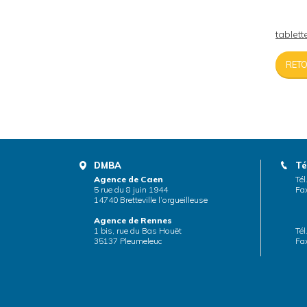
tablet
RETO
DMBA
Té
Agence de Caen
Tél
5 rue du 8 juin 1944
Fax
14740 Bretteville l’orgueilleuse
Agence de Rennes
1 bis, rue du Bas Houët
Tél
35137 Pleumeleuc
Fax